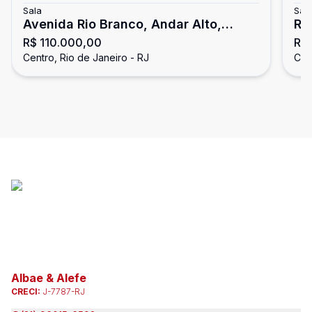
Sala
Sal
Avenida Rio Branco, Andar Alto,
RU
R$ 110.000,00
R$
Reformado Carioca
CO
Centro, Rio de Janeiro - RJ
Cen
Albae & Alefe
CRECI:
J-7787-RJ