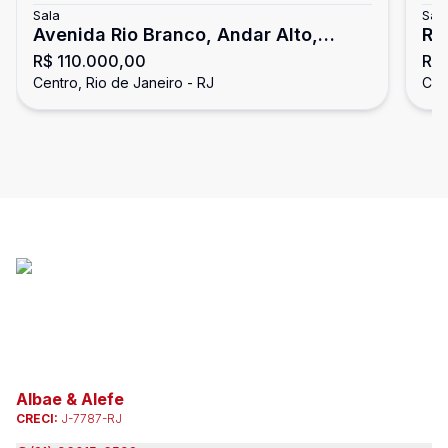
Sala
Sal
Avenida Rio Branco, Andar Alto,
RU
R$ 110.000,00
R$
Reformado Carioca
CO
Centro, Rio de Janeiro - RJ
Cen
Albae & Alefe
CRECI:
J-7787-RJ