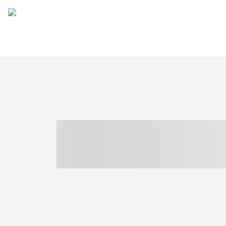
----- ----- -- -
- ------