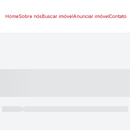
Home
Sobre nós
Buscar imóvel
Anunciar imóvel
Contato
----- ---- ---- -- ----
----- -----
----- ----- -- ------ ---- ---- -- ----- ----- ----- --- ------