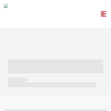
----- ----- -- ------ ---- ---- -- ----- -----
----- --- ------
----- -----
----- ----- -- ------ ---- ---- -- ----- ----- ----- --- ------