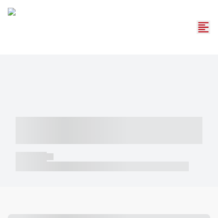
----- ----- -- ------ ---- ---- -- ----- -----
----- --- ------
----- -----
----- ----- -- ------ ---- ---- -- ----- ----- ----- --- ------