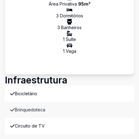
Área Privativa
95
m²
3
Dormitório
s
3
Banheiro
s
1
Suíte
1
Vaga
Infraestrutura
Bicicletário
Brinquedoteca
Circuito de TV