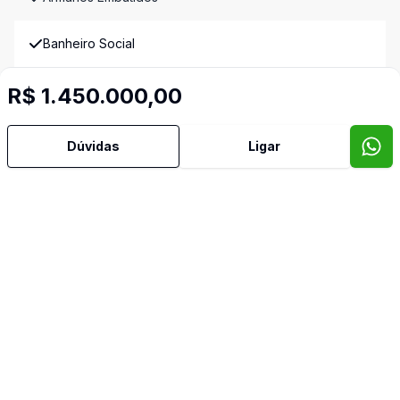
Banheiro Social
Cozinha
R$ 1.450.000,00
Cozinha Planejada
Dúvidas
Ligar
Dependência de Empregada
Dormitório com Armários
Escritório
Hall
Reformado