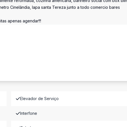
ralmente reformada, cozinha americana, banheiro social com box bli
etro Cinelândia, lapa santa Tereza junto a todo comercio bares
sitas apenas agendar!!!
Elevador de Serviço
Interfone