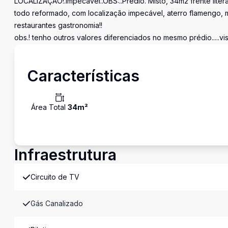
LOCALIZAÇÃO!.Impecável..OBS:..Prédio. Misto, 34m2 frente lite
todo reformado, com localização impecável, aterro flamengo, m
restaurantes gastronomia!!
obs.! tenho outros valores diferenciados no mesmo prédio.....vi
Características
Área Total
34
m²
Infraestrutura
Circuito de TV
Gás Canalizado