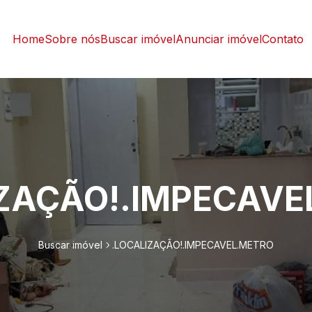
Home
Sobre nós
Buscar imóvel
Anunciar imóvel
Contato
IZAÇÃO!.IMPECAVE
Buscar imóvel
.LOCALIZAÇÃO!.IMPECAVEL.METRO