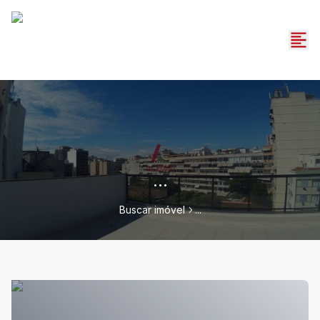
...
Buscar imóvel
...