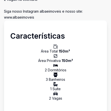
Siga nosso Instagram albaeimoveis e nosso site:
www.albaeimoveis
Características
Área Total
150
m²
Área Privativa
150
m²
2
Dormitório
s
3
Banheiro
s
1
Suíte
2
Vaga
s