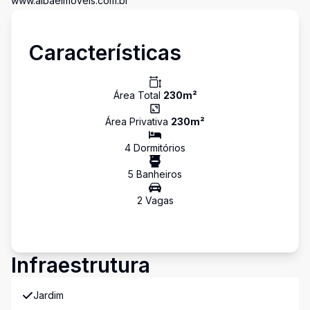
www.albaeimoveis.com.br
Características
Área Total
230
m²
Área Privativa
230
m²
4
Dormitório
s
5
Banheiro
s
2
Vaga
s
Infraestrutura
Jardim