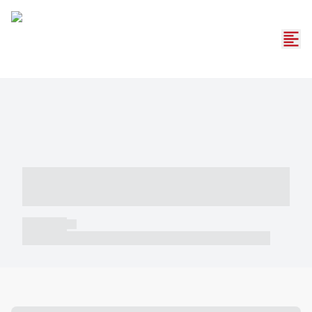
----- ----- -- ------ ---- ---- -- ----- -----
----- --- ------
----- -----
----- ----- -- ------ ---- ---- -- ----- ----- ----- --- ------