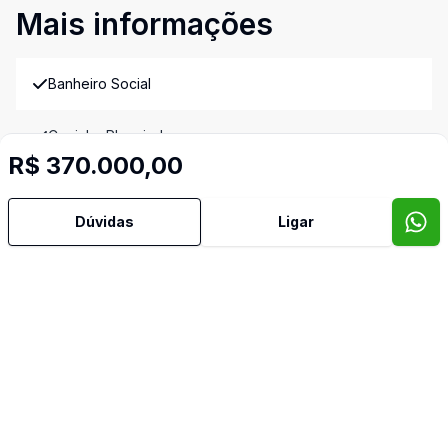
Mais informações
Banheiro Social
Cozinha Planejada
R$ 370.000,00
Dependência de Empregada
Dúvidas
Ligar
Dormitório com Armários
Espera para Split
Reformado
Banheiro de Empregada
Video do imóvel