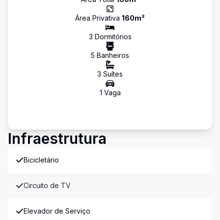
Área Privativa
160
m²
3
Dormitório
s
5
Banheiro
s
3
Suíte
s
1
Vaga
Infraestrutura
Bicicletário
Circuito de TV
Elevador de Serviço