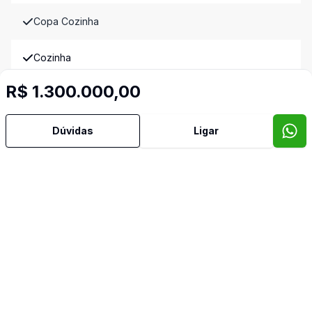
Copa Cozinha
Cozinha
R$ 1.300.000,00
Cozinha Planejada
Dependência de Empregada
Dúvidas
Ligar
Despensa
Dormitório com Armários
Escritório
Jardim de Inverno
Hall