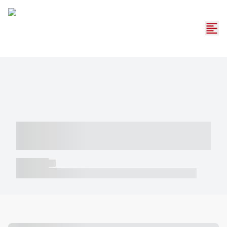
----- ----- -- ------ ---- ---- -- ----- -----
----- --- ------
----- -----
----- ----- -- ------ ---- ---- -- ----- ----- ----- --- ------