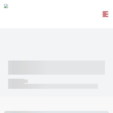
----- ----- -- ------ ---- ---- -- ----- -----
----- --- ------
----- -----
----- ----- -- ------ ---- ---- -- ----- ----- ----- --- ------