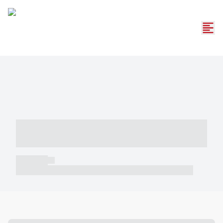
----- ----- -- ------ ---- ---- -- ----- -----
----- --- ------
----- -----
----- ----- -- ------ ---- ---- -- ----- ----- ----- --- ------