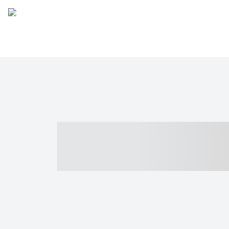
----- ----- -- -
- ------