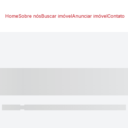
Home
Sobre nós
Buscar imóvel
Anunciar imóvel
Contato
----- ---- ---- -- ----
----- -----
----- ----- -- ------ ---- ---- -- ----- ----- ----- --- ------