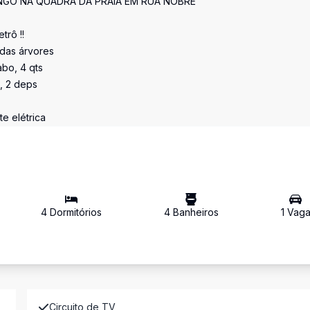
GO NA QUADRA DA PRAIA EM RUA NOBRE
trô !!
a das árvores
abo, 4 qts
a, 2 deps
e elétrica
4
Dormitório
s
4
Banheiro
s
1
Vag
Circuito de TV