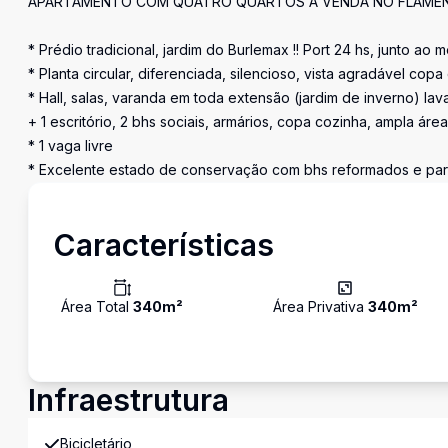
APARTAMENTO COM QUATRO QUARTOS À VENDA NO FLAMEN
* Prédio tradicional, jardim do Burlemax !! Port 24 hs, junto ao me
* Planta circular, diferenciada, silencioso, vista agradável cop
* Hall, salas, varanda em toda extensão (jardim de inverno) lav
+ 1 escritório, 2 bhs sociais, armários, copa cozinha, ampla áre
* 1 vaga livre
* Excelente estado de conservação com bhs reformados e part
Características
Área Total
340
m²
Área Privativa
340
m²
Infraestrutura
Bicicletário