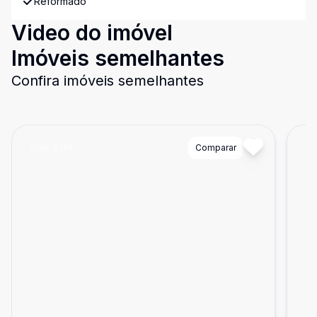
Reformado
Video do imóvel
Imóveis semelhantes
Confira imóveis semelhantes
Cód:
4314
Comparar
Có