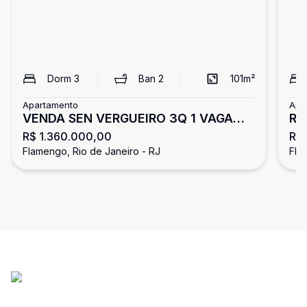
Dorm
3
Ban
2
101
m²
Apartamento
Apa
VENDA SEN VERGUEIRO 3Q 1 VAGA
RU
R$ 1.360.000,00
R$ 
DEMARCADA SOL MANHÃ
ME
Flamengo, Rio de Janeiro - RJ
Fla