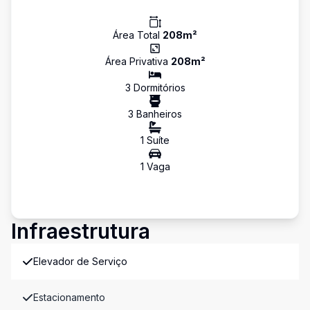
Área Total
208
m²
Área Privativa
208
m²
3
Dormitório
s
3
Banheiro
s
1
Suíte
1
Vaga
Infraestrutura
Elevador de Serviço
Estacionamento