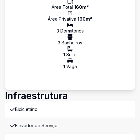
Área Total
160
m²
Área Privativa
160
m²
3
Dormitório
s
3
Banheiro
s
1
Suíte
1
Vaga
Infraestrutura
Bicicletário
Elevador de Serviço