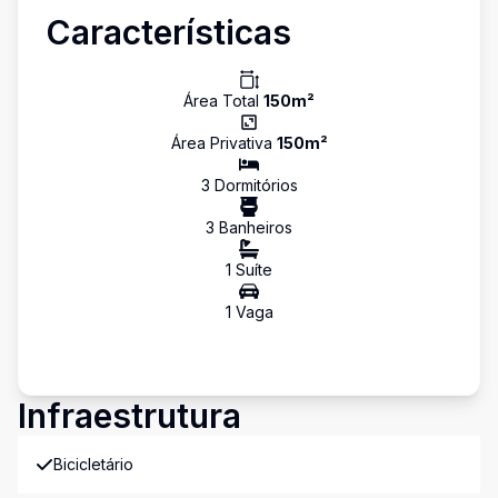
Características
Área Total
150
m²
Área Privativa
150
m²
3
Dormitório
s
3
Banheiro
s
1
Suíte
1
Vaga
Infraestrutura
Bicicletário