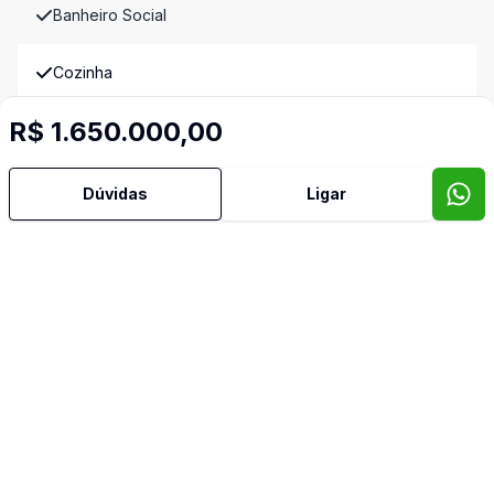
Banheiro Social
Cozinha
R$ 1.650.000,00
Cozinha Planejada
Dependência de Empregada
Dúvidas
Ligar
Despensa
Dormitório com Armários
Jardim de Inverno
Hall
Reformado