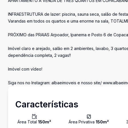
APARTAMENTO À VENDA DE TRÊS QUARTOS EM COPACABANA D
INFRAESTRUTURA de lazer: piscina, sauna seca, salão de festa
Varandas em todos os quartos e uma enorme na sala, TOTAL
PRÓXIMO das PRAIAS Arpoador, Ipanema e Posto 6 de Copac
Imóvel claro e arejado, salão em 2 ambientes, lavabo, 3 quarto
dependência completa, 2 vagas!!
Imóvel com vídeo!
Siga nos no Instagram: albaeimoveis e nosso site/ www.albaeim
Características
Área Total
150
m²
Área Privativa
150
m²