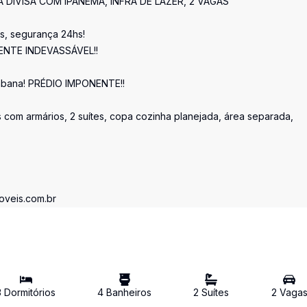
IVISA COM IPANEMA, INFRA DE LAZER, 2 VAGAS
s, segurança 24hs!
MENTE INDEVASSÁVEL!!
abana! PRÉDIO IMPONENTE!!
s com armários, 2 suítes, copa cozinha planejada, área separada,
oveis.com.br
3
Dormitório
s
4
Banheiro
s
2
Suíte
s
2
Vaga