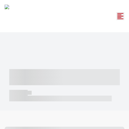
----- ----- -- ------ ---- ---- -- ----- -----
----- --- ------
----- -----
----- ----- -- ------ ---- ---- -- ----- ----- ----- --- ------