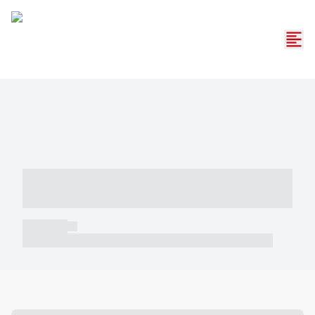
----- ----- -- ------ ---- ---- -- ----- -----
----- --- ------
----- -----
----- ----- -- ------ ---- ---- -- ----- ----- ----- --- ------