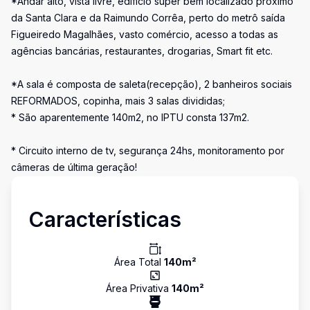
*Andar alto, vista livre, edifício super bem localizado próximo
da Santa Clara e da Raimundo Corrêa, perto do metrô saída
Figueiredo Magalhães, vasto comércio, acesso a todas as
agências bancárias, restaurantes, drogarias, Smart fit etc.
*A sala é composta de saleta(recepção), 2 banheiros sociais
REFORMADOS, copinha, mais 3 salas divididas;
* São aparentemente 140m2, no IPTU consta 137m2.
* Circuito interno de tv, segurança 24hs, monitoramento por
câmeras de última geração!
Características
Área Total
140
m²
Área Privativa
140
m²