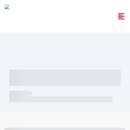
----- ----- -- ------ ---- ---- -- ----- -----
----- --- ------
----- -----
----- ----- -- ------ ---- ---- -- ----- ----- ----- --- ------