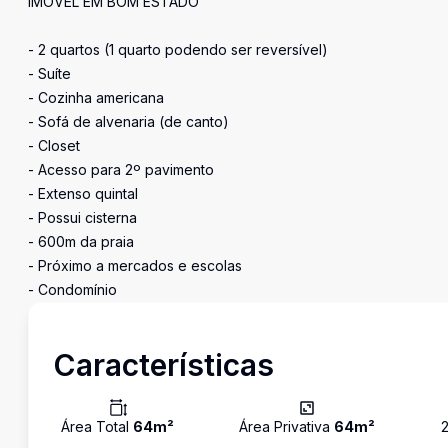
IMÓVEL EM BOM ESTADO
- 2 quartos (1 quarto podendo ser reversível)
- Suíte
- Cozinha americana
- Sofá de alvenaria (de canto)
- Closet
- Acesso para 2º pavimento
- Extenso quintal
- Possui cisterna
- 600m da praia
- Próximo a mercados e escolas
- Condomínio
Características
Área Total
64
m²
Área Privativa
64
m²