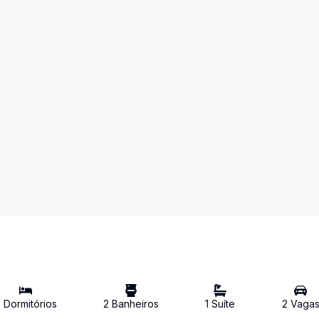
2
Dormitório
s
2
Banheiro
s
1
Suíte
2
Vaga