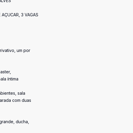
ALVES
E AÇUCAR, 3 VAGAS
privativo, um por
aster,
ala íntima
bientes, sala
eparada com duas
grande, ducha,