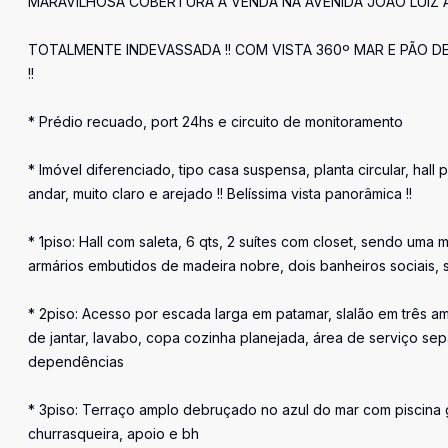
MARAVILHOSA COBERTURA À VENDA NA AVENIDA JOÃO LUIZ 
TOTALMENTE INDEVASSADA !! COM VISTA 360º MAR E PÃO D
!!
* Prédio recuado, port 24hs e circuito de monitoramento
* Imóvel diferenciado, tipo casa suspensa, planta circular, hall 
andar, muito claro e arejado !! Belíssima vista panorâmica !!
* 1piso: Hall com saleta, 6 qts, 2 suítes com closet, sendo uma m
armários embutidos de madeira nobre, dois banheiros sociais, s
* 2piso: Acesso por escada larga em patamar, slalão em três am
de jantar, lavabo, copa cozinha planejada, área de serviço s
dependências
* 3piso: Terraço amplo debruçado no azul do mar com piscina 
churrasqueira, apoio e bh