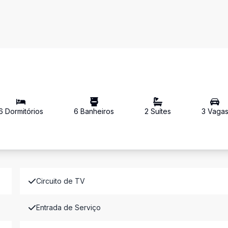
6
Dormitório
s
6
Banheiro
s
2
Suíte
s
3
Vaga
Circuito de TV
Entrada de Serviço