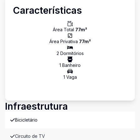
Características
Área Total
77
m²
Área Privativa
77
m²
2
Dormitório
s
1
Banheiro
1
Vaga
Infraestrutura
Bicicletário
Circuito de TV