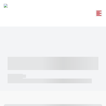
----- ----- -- ------ ---- ---- -- ----- -----
----- --- ------
----- -----
----- ----- -- ------ ---- ---- -- ----- ----- ----- --- ------