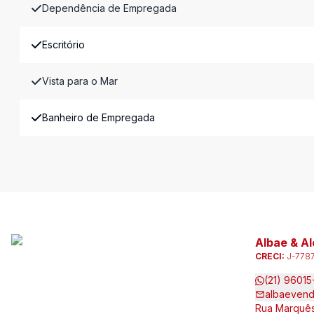
Dependência de Empregada
Escritório
Vista para o Mar
Banheiro de Empregada
Albae & Al
CRECI:
J-778
(21) 9601
albaeven
Rua Marquês