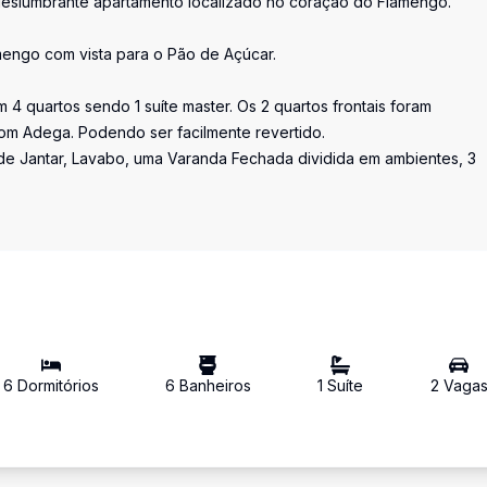
 deslumbrante apartamento localizado no coração do Flamengo.
mengo com vista para o Pão de Açúcar.
om 4 quartos sendo 1 suíte master. Os 2 quartos frontais foram
om Adega. Podendo ser facilmente revertido.
 de Jantar, Lavabo, uma Varanda Fechada dividida em ambientes, 3
6
Dormitório
s
6
Banheiro
s
1
Suíte
2
Vaga