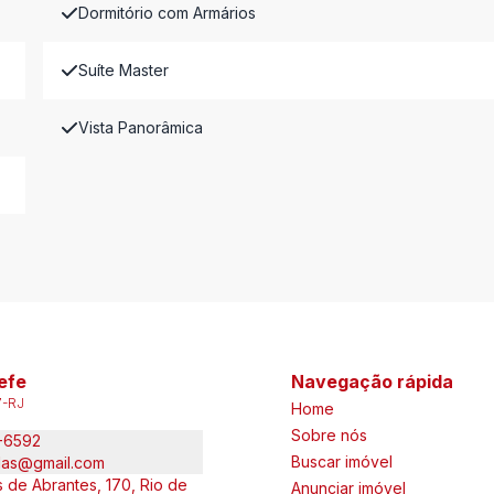
Dormitório com Armários
Suíte Master
Vista Panorâmica
efe
Navegação rápida
7-RJ
Home
Sobre nós
5-6592
Buscar imóvel
das@gmail.com
 de Abrantes, 170, Rio de
Anunciar imóvel