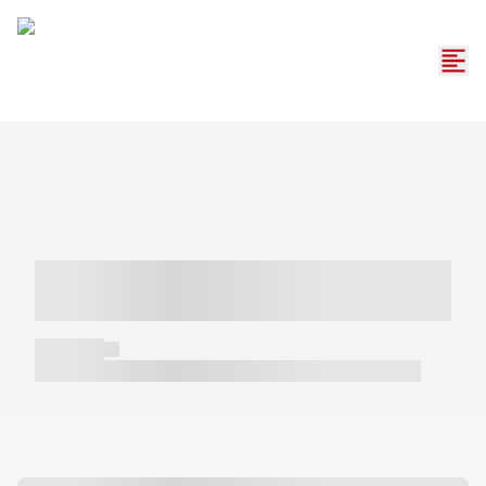
----- ----- -- ------ ---- ---- -- ----- -----
----- --- ------
----- -----
----- ----- -- ------ ---- ---- -- ----- ----- ----- --- ------