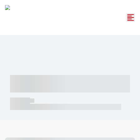
----- ----- -- ------ ---- ---- -- ----- -----
----- --- ------
----- -----
----- ----- -- ------ ---- ---- -- ----- ----- ----- --- ------