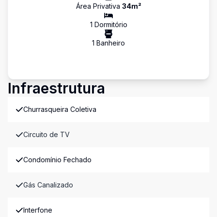
Área Privativa
34
m²
1
Dormitório
1
Banheiro
Infraestrutura
Churrasqueira Coletiva
Circuito de TV
Condomínio Fechado
Gás Canalizado
Interfone