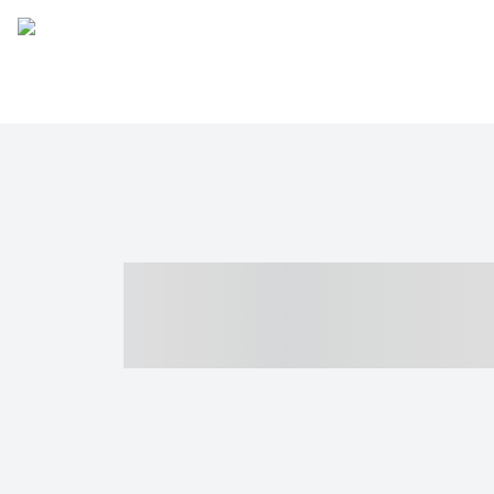
----- ----- -- -
- ------