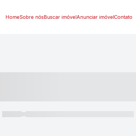
Home
Sobre nós
Buscar imóvel
Anunciar imóvel
Contato
----- ---- ---- -- ----
----- -----
----- ----- -- ------ ---- ---- -- ----- ----- ----- --- ------