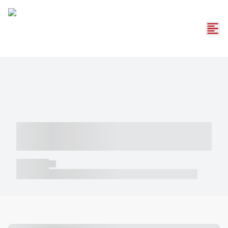
----- ----- -- ------ ---- ---- -- ----- -----
----- --- ------
----- -----
----- ----- -- ------ ---- ---- -- ----- ----- ----- --- ------