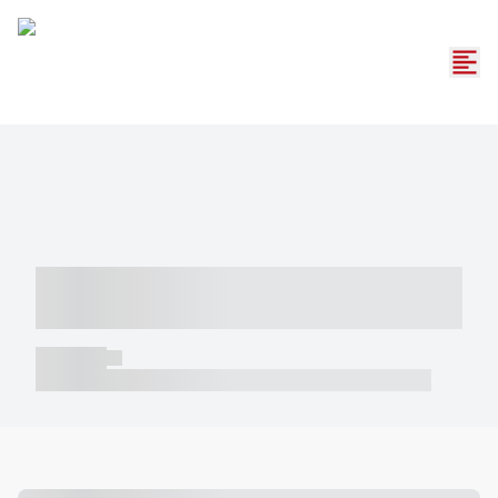
----- ----- -- ------ ---- ---- -- ----- -----
----- --- ------
----- -----
----- ----- -- ------ ---- ---- -- ----- ----- ----- --- ------