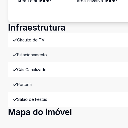
Área Total
184
m²
Área Privativa
184
m²
Infraestrutura
Circuito de TV
Estacionamento
Gás Canalizado
Portaria
Salão de Festas
Mapa do imóvel