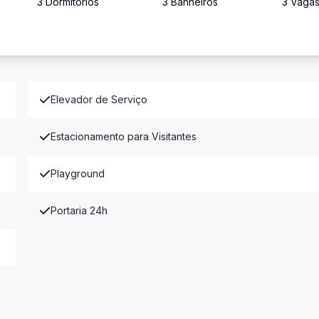
3
Dormitório
s
3
Banheiro
s
3
Vaga
Elevador de Serviço
Estacionamento para Visitantes
Playground
Portaria 24h