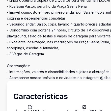
- Linda Cobertura Duplex de 2 Quartos para Venda na TIJUCA!
- Rua Bom Pastor, pertinho da Praça Saens Pena;
- Imóvel composto em seu primeiro andar por: Sala em dois amb
cozinha e dependências completas.
- Segundo andar: Salão, copa, lavabo, 1 quarto(precisa adaptar
- Condomínio com portaria 24 horas, circuito de TV disponível 
playground, salão de festas e vagas de garagem para visitante
- Excelente localização, nas imediações da Praça Saens Pena,
shoppings, escolas e farmácias;
- 3 Vagas de Garagem.
Observações:
- Informações, valores e disponibilidades sujeitos a alterações
- Acompanhe nossos imóveis e novidades no Instagram: @alba
Características