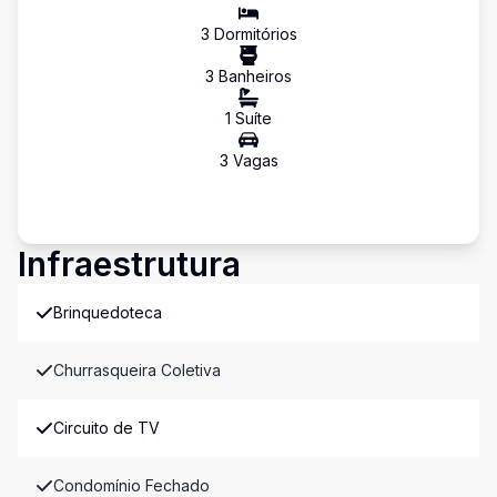
3
Dormitório
s
3
Banheiro
s
1
Suíte
3
Vaga
s
Infraestrutura
Brinquedoteca
Churrasqueira Coletiva
Circuito de TV
Condomínio Fechado