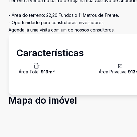
Terreno à venda no bairro de Irajá na Rua Gustavo de Andrade
- Área do terreno: 22,20 Fundos x 11 Metros de Frente.
- Oportunidade para construtoras, investidores.
Agenda já uma visita com um de nossos consultores.
Características
Área Total
913
m²
Área Privativa
913
Mapa do imóvel