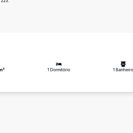
 223.
m²
1
Dormitório
1
Banheir