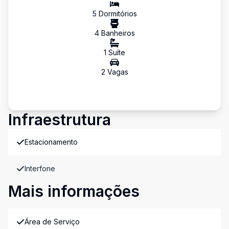
5
Dormitório
s
4
Banheiro
s
1
Suíte
2
Vaga
s
Infraestrutura
Estacionamento
Interfone
Mais informações
Área de Serviço