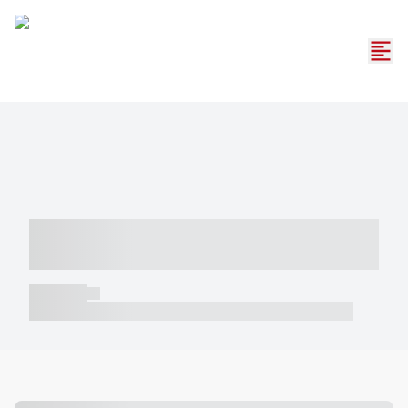
----- ----- -- ------ ---- ---- -- ----- -----
----- --- ------
----- -----
----- ----- -- ------ ---- ---- -- ----- ----- ----- --- ------