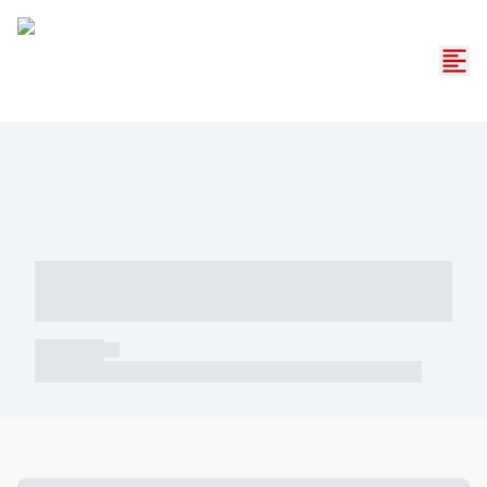
----- ----- -- ------ ---- ---- -- ----- -----
----- --- ------
----- -----
----- ----- -- ------ ---- ---- -- ----- ----- ----- --- ------