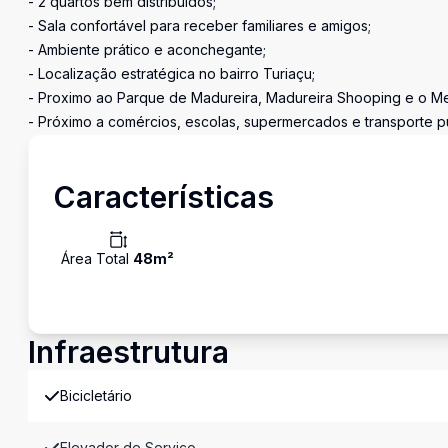
- 2 quartos bem distribuídos;
- Sala confortável para receber familiares e amigos;
- Ambiente prático e aconchegante;
- Localização estratégica no bairro Turiaçu;
- Proximo ao Parque de Madureira, Madureira Shooping e o M
- Próximo a comércios, escolas, supermercados e transporte pú
Características
Área Total
48
m²
Infraestrutura
Bicicletário
Elevador de Serviço