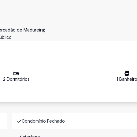
ercadão de Madureira;
blico.
2
Dormitório
s
1
Banheir
Condomínio Fechado
Interfone