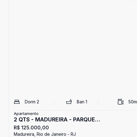
Dorm
2
Ban
1
50
m
Apartamento
2 QTS - MADUREIRA - PARQUE
R$ 125.000,00
MADUREIRA/MERCADÃO
Madureira, Rio de Janeiro - RJ