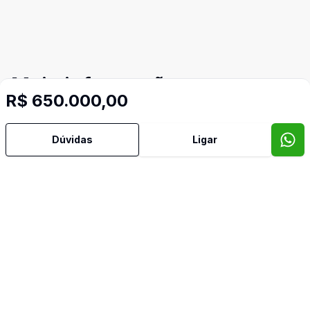
Mais informações
R$ 650.000,00
Área de Serviço
Dúvidas
Ligar
Armários Embutidos
Banheiro Social
Copa
Cozinha
Dependência de Empregada