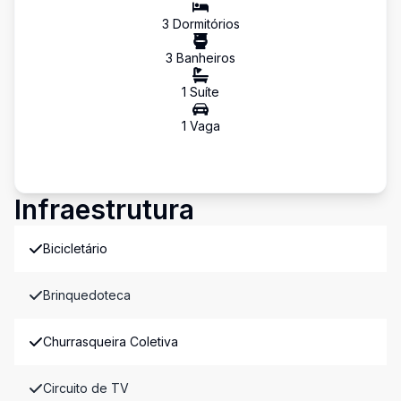
3
Dormitório
s
3
Banheiro
s
1
Suíte
1
Vaga
Infraestrutura
Bicicletário
Brinquedoteca
Churrasqueira Coletiva
Circuito de TV