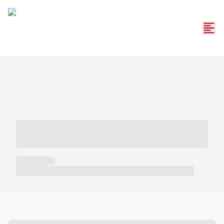
----- ----- -- ------ ---- ---- -- ----- -----
----- --- ------
----- -----
----- ----- -- ------ ---- ---- -- ----- ----- ----- --- ------