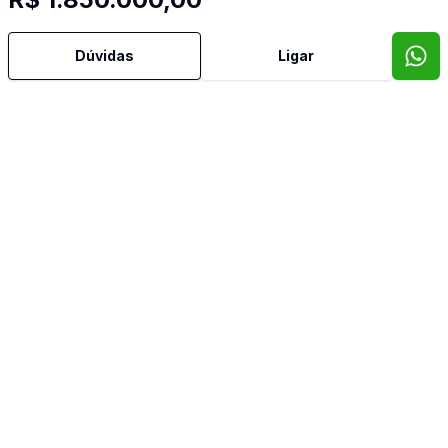
Copa
Dúvidas
Ligar
Copa Cozinha
Cozinha
Dependência de Empregada
Dormitório com Armários
Hall
Sala de Jantar
Banheiro de Empregada
Imóveis semelhantes