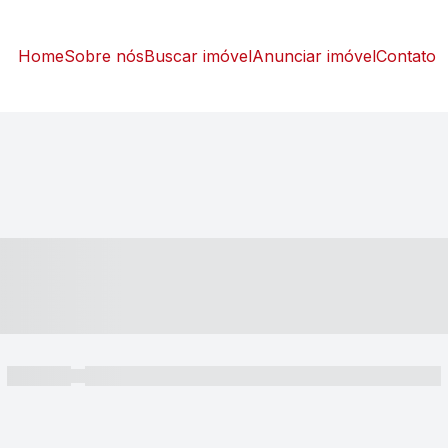
Home
Sobre nós
Buscar imóvel
Anunciar imóvel
Contato
----- ---- ---- -- ----
----- -----
----- ----- -- ------ ---- ---- -- ----- ----- ----- --- ------