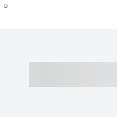
----- ----- -- -
- ------