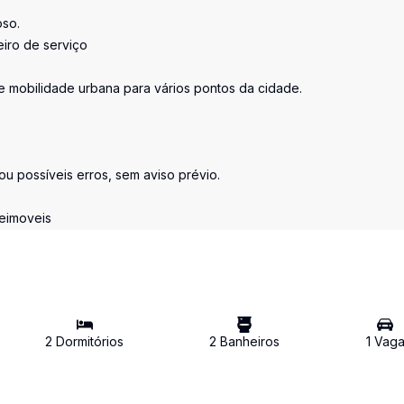
oso.
eiro de serviço
e mobilidade urbana para vários pontos da cidade.
 ou possíveis erros, sem aviso prévio.
eimoveis
2
Dormitório
s
2
Banheiro
s
1
Vag