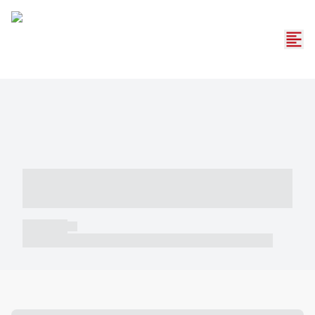
----- ----- -- ------ ---- ---- -- ----- -----
----- --- ------
----- -----
----- ----- -- ------ ---- ---- -- ----- ----- ----- --- ------